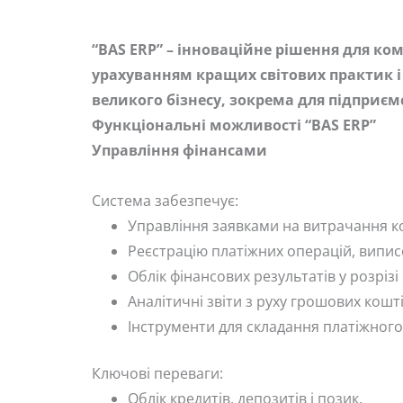
“BAS ERP” – інноваційне рішення для к
урахуванням кращих світових практик і 
великого бізнесу, зокрема для підприє
Функціональні можливості “BAS ERP”
Управління фінансами
Система забезпечує:
Управління заявками на витрачання ко
Реєстрацію платіжних операцій, виписок
Облік фінансових результатів у розрізі
Аналітичні звіти з руху грошових кошті
Інструменти для складання платіжного
Ключові переваги:
Облік кредитів, депозитів і позик.