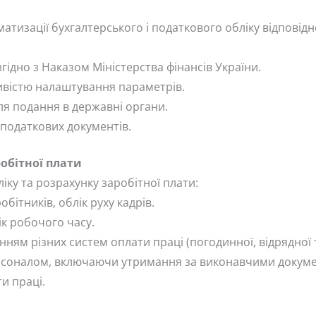
матизації бухгалтерського і податкового обліку відповід
гідно з Наказом Міністерства фінансів України.
ливістю налаштування параметрів.
я подання в державні органи.
х податкових документів.
обітної плати
ку та розрахунку заробітної плати:
ітників, облік руху кадрів.
к робочого часу.
нням різних систем оплати праці (погодинної, відрядної 
рсоналом, включаючи утримання за виконавчими докум
и праці.