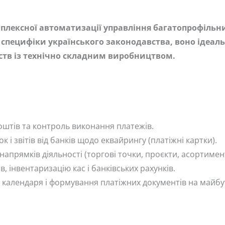
омплексної автоматизації управління багатопрофіль
специфіки українського законодавства, воно ідеаль
мств із технічно складним виробництвом.
штів та контроль виконання платежів.
 і звітів від банків щодо еквайрингу (платіжні картки).
 напрямків діяльності (торгові точки, проєкти, асортимен
в, інвентаризацію кас і банківських рахунків.
 календаря і формування платіжних документів на майбу