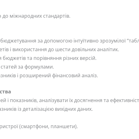
о до міжнародних стандартів.
бюджетування за допомогою інтуїтивно зрозумілої “табл
ів і використання до шести довільних аналітик.
 бюджетів та порівняння різних версій.
статей за формулами.
зників і розширений фінансовий аналіз.
мства
й і показників, аналізувати їх досягнення та ефективніст
зників із деталізацією вихідних даних.
пристрої (смартфони, планшети).