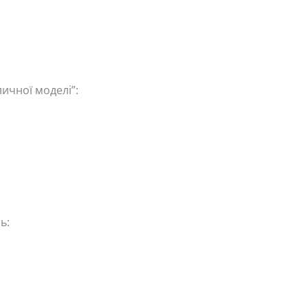
ичної моделі”:
ь: