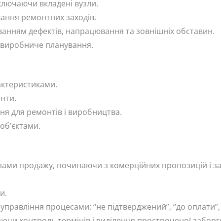
включаючи вкладені вузли.
ування ремонтних заходів.
ванням дефектів, напрацювання та зовнішніх обставин.
а виробниче планування.
рактеристиками.
нти.
ня для ремонтів і виробництва.
об’єктами.
апами продажу, починаючи з комерційних пропозицій і
и.
правління процесами: “не підтверджений”, “до оплати”, 
аючи контроль термінів і виділення простроченої заборг