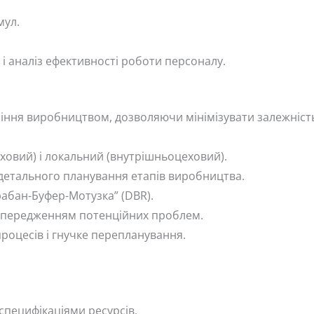
мул.
і аналіз ефективності роботи персоналу.
ління виробництвом, дозволяючи мінімізувати залежніст
еховий) і локальний (внутрішньоцеховий).
детального планування етапів виробництва.
рабан-Буфер-Мотузка” (DBR).
опередженням потенційних проблем.
роцесів і гнучке перепланування.
специфікаціями ресурсів.