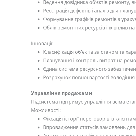
Ведення довідника об’єктів ремонту, 
Реєстрація дефектів і аналіз для план
Формування графіків ремонтів з ураху
Облік ремонтних ресурсів і їх вплив н
Інновації:
Класифікація об’єктів за станом та ха
Планування і контроль витрат на ремо
Єдина система ресурсного забезпечен
Розрахунок повної вартості володіння 
Управління продажами
Підсистема підтримує управління всіма ет
Можливості:
Фіксація історії переговорів із клієнтам
Впровадження статусів замовлень для у
Автоматизація графіків оплати, включ