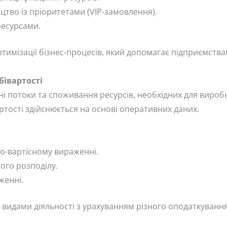
тво із пріоритетами (VIP-замовлення).
есурсами.
тимізації бізнес-процесів, який допомагає підприємства
бівартості
 потоки та споживання ресурсів, необхідних для виробн
ртості здійснюється на основі оперативних даних.
но-вартісному вираженні.
ого розподілу.
женні.
 видами діяльності з урахуванням різного оподаткування