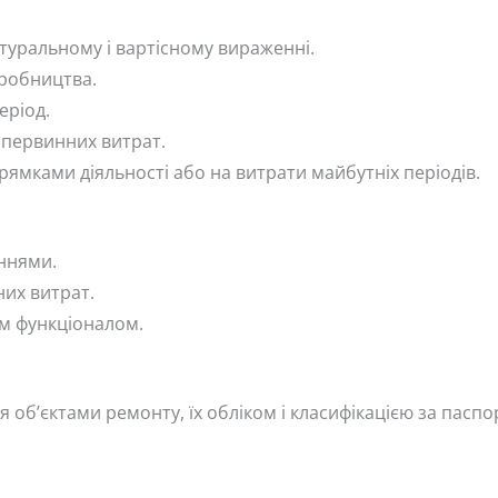
атуральному і вартісному вираженні.
робництва.
еріод.
я первинних витрат.
рямками діяльності або на витрати майбутніх періодів.
еннями.
них витрат.
м функціоналом.
 об’єктами ремонту, їх обліком і класифікацією за пас