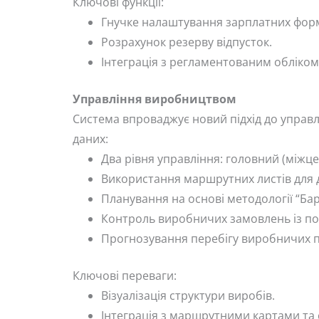
Ключові функції:
Гнучке налаштування зарплатних фор
Розрахунок резерву відпусток.
Інтеграція з регламентованим обліком 
Управління виробництвом
Система впроваджує новий підхід до управ
даних:
Два рівня управління: головний (міжц
Використання маршрутних листів для 
Планування на основі методології “Ба
Контроль виробничих замовлень із п
Прогнозування перебігу виробничих п
Ключові переваги:
Візуалізація структури виробів.
Інтеграція з маршрутними картами та 