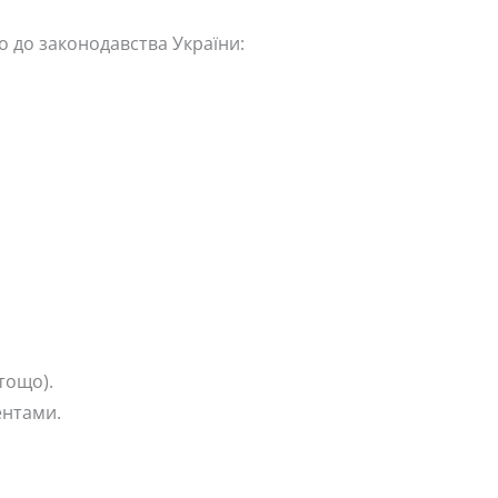
но до законодавства України:
тощо).
ентами.