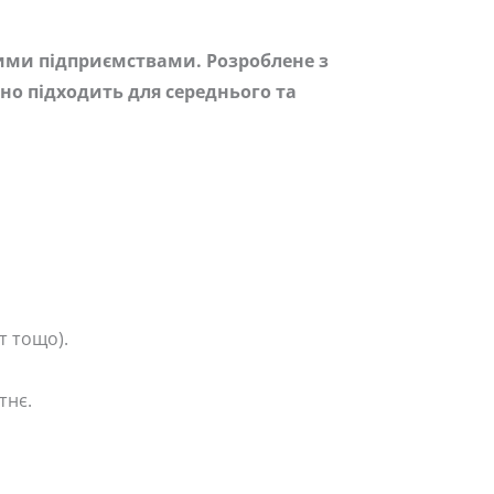
ними підприємствами. Розроблене з
но підходить для середнього та
т тощо).
тнє.