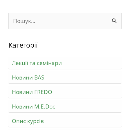
Ш
у
к
Категорії
а
Лекції та семінари
т
и
Новини BAS
:
Новини FREDO
Новини M.E.Doc
Опис курсів