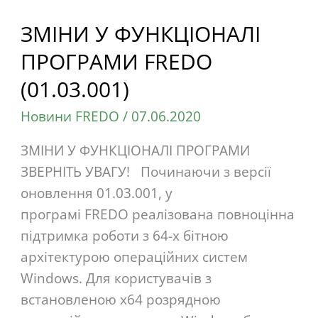
ЗМІНИ У ФУНКЦІОНАЛІ
ЗМІНИ
У
ПРОГРАМИ FREDO
ФУНКЦІОНАЛІ
(01.03.001)
ПРОГРАМИ
FREDO
Новини FREDO
/
07.06.2020
(01.03.001)
ЗМІНИ У ФУНКЦІОНАЛІ ПРОГРАМИ
ЗВЕРНІТЬ УВАГУ! Починаючи з версії
оновлення 01.03.001, у
програмі FREDO реалізована повноцінна
підтримка роботи з 64-х бітною
архітектурою операційних систем
Windows. Для користувачів з
встановленою х64 розрядною