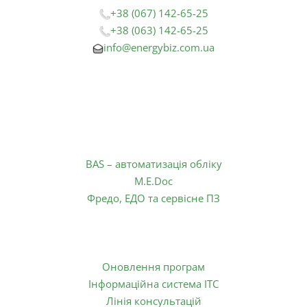
o
g
b
o
r
e
+38 (067) 142-65-25
k
a
+38 (063) 142-65-25
-
m
info@energybiz.com.ua
f
Графік роботи:
Понеділок – П’ятниця
з 09:00 до 18:00
Продукти:
BAS – автоматизація обліку
M.E.Doc
Фредо, ЕДО та сервісне ПЗ
Сервіси:
Оновлення програм
Інформаційна система ІТС
Лінія консультацій