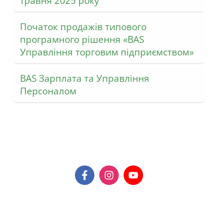
травня 2025 року
Початок продажів типового
програмного рішення «BAS
Управління торговим підприємством»
BAS Зарплата та Управління
Персоналом
Контакти:
F
I
Y
a
n
o
c
s
u
Адреса
:
e
t
t
02152 м. Київ,
b
a
u
бульвар Амвросія Бучми, буд. 5