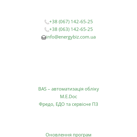
e
t
t
02152 м. Київ,
b
a
u
бульвар Амвросія Бучми, буд. 5
o
g
b
o
r
e
+38 (067) 142-65-25
k
a
+38 (063) 142-65-25
-
m
info@energybiz.com.ua
f
Графік роботи:
Понеділок – П’ятниця
з 09:00 до 18:00
Продукти:
BAS – автоматизація обліку
M.E.Doc
Фредо, ЕДО та сервісне ПЗ
Сервіси:
Оновлення програм