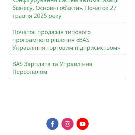
конфігурування систем автоматизації
бізнесу. Основні об’єкти». Початок 27
травня 2025 року
Початок продажів типового
програмного рішення «BAS
Управління торговим підприємством»
BAS Зарплата та Управління
Персоналом
Контакти:
F
I
Y
a
n
o
c
s
u
Адреса
: