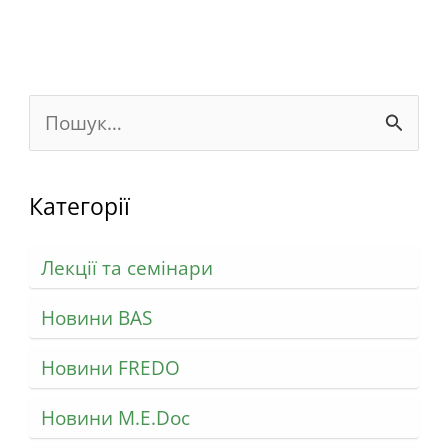
Ш
у
к
Категорії
а
Лекції та семінари
т
и
Новини BAS
:
Новини FREDO
Новини M.E.Doc