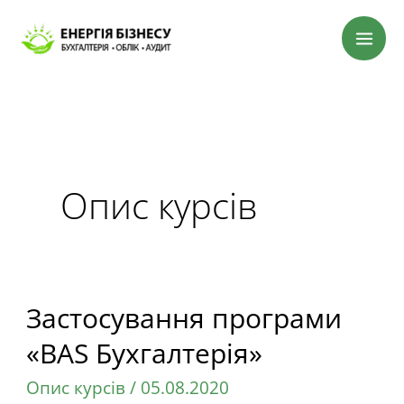
Перейти
до
вмісту
Опис курсів
Застосування програми
Застосування
програми
«BAS Бухгалтерія»
«BAS
Опис курсів
/
05.08.2020
Бухгалтерія»