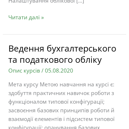
Налаштування облікової […]
Читати далі »
Ведення бухгалтерського
Ведення
бухгалтерського
та податкового обліку
та
Опис курсів
/
05.08.2020
податкового
обліку
Мета курсу Метою навчання на курсі є:
здобуття практичних навичок роботи з
функціоналом типової конфігурації;
засвоєння базових принципів роботи й
взаємодії елементів і підсистем типової
конфігурації; опанування базових