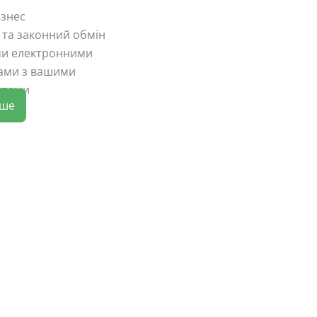
ізнес
 та законний обмін
ми електронними
ами з вашими
нтами
іше