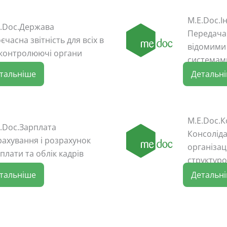
М.Е.Dос.І
.Doc.Держава
Передача 
єчасна звітність для всіх в
відомими
 контролюючі органи
системам
тальніше
Детальн
M.E.Doc.
.Doc.Зарплата
Консолідац
ахування і розрахунок
організац
плати та облік кадрів
структур
тальніше
Детальн