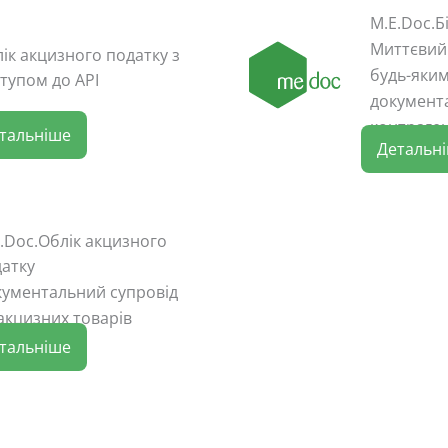
M.E.Doc.Б
Миттєвий
ік акцизного податку з
будь-яки
тупом до API
документ
контраге
тальніше
Детальн
.Doc.Облік акцизного
атку
ументальний супровід
акцизних товарів
тальніше