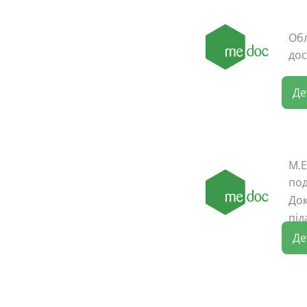
Обл
дос
Де
M.E
под
Док
під
Де