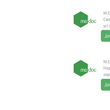
M.E
Cво
усі
Де
M.E
Нар
зар
Де