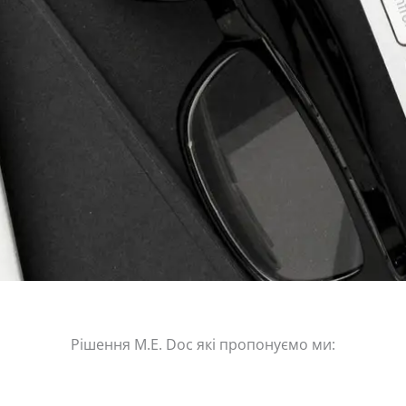
Рішення M.E. Doc які пропонуємо ми: