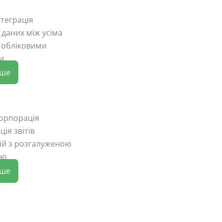
нтеграція
даних між усіма
 обліковими
и
іше
Корпорація
ія звітів
ій з розгалуженою
ою
іше