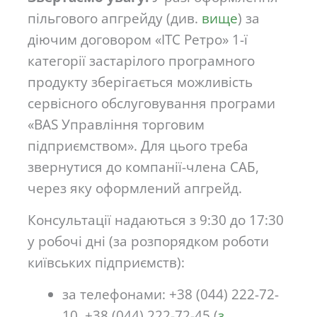
пільгового апгрейду (див.
вище
) за
діючим договором «ІТС Ретро» 1-ї
категорії застарілого програмного
продукту зберігається можливість
сервісного обслуговування програми
«BAS Управління торговим
підприємством». Для цього треба
звернутися до компанії-члена САБ,
через яку оформлений апгрейд.
Консультації надаються з 9:30 до 17:30
у робочі дні (за розпорядком роботи
київських підприємств):
за телефонами: +38 (044) 222-72-
10, +38 (044) 222-72-45 (
з