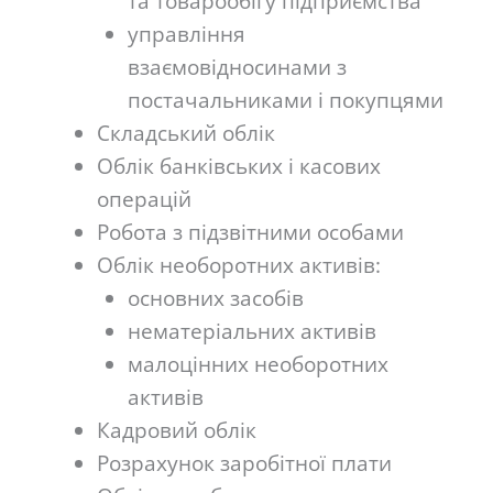
та товарообігу підприємства
управління
взаємовідносинами з
постачальниками і покупцями
Складський облік
Облік банківських і касових
операцій
Робота з підзвітними особами
Облік необоротних активів:
основних засобів
нематеріальних активів
малоцінних необоротних
активів
Кадровий облік
Розрахунок заробітної плати