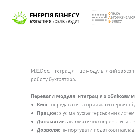
Перейти
до
вмісту
М.Е.Dос.Інтеграція – це модуль, який забе
роботу бухгалтера.
Переваги модуля Інтеграція з облікови
Вміє:
передавати та приймати первинні 
Працює:
з усіма бухгалтерськими систем
Допомагає:
автоматично переносити рег
Дозволяє:
імпортувати податкові наклад