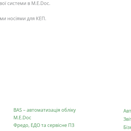
вої системи в M.E.Doc.
ми носіями для КЕП.
Продукти:
По
BAS – автоматизація обліку
Авт
M.E.Doc
Зві
Фредо, ЕДО та сервісне ПЗ
Бі