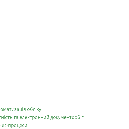
слуги:
оматизація обліку
тність та електронний документообіг
знес-процеси