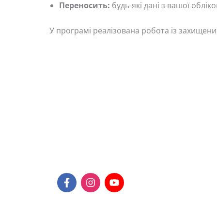
Переносить:
будь-які дані з вашої обліко
У програмі реалізована робота із захищени
Контакти:
F
I
Y
a
n
o
c
s
u
Адреса
:
e
t
t
02152 м. Київ,
b
a
u