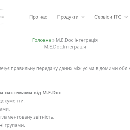
Про нас
Продукти
Сервіси ІТС
Головна
»
M.E.Doc.Інтеграція
M.E.Doc.Інтеграція
зпечує правильну передачу даних між усіма відомими об
ми системами від M.E.Doc
:
документи.
ами.
ламентовану звітність.
ні групами.